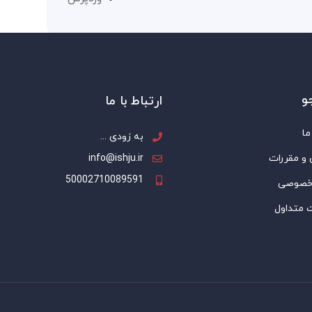
و
ارتباط با ما
ما
به زودی ...
 و مقررات
info@ishju.ir
50002710089591
خصوصی
 متداول