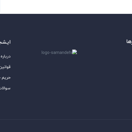
ها
ایشج
درباره 
قوانین
حریم 
سوالات