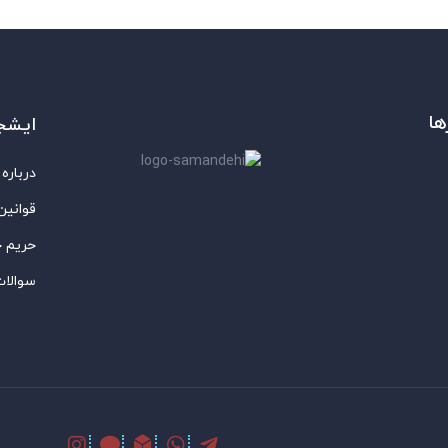
ها
ایشج
درباره 
قوانین
حریم 
سوالات