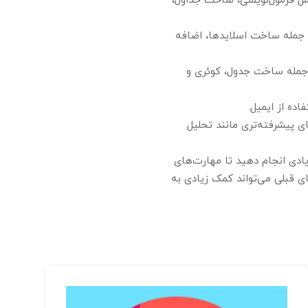
Spreadshee): آشنایی با نرم‌افزارهای صفحه‌گسترده مانند Microsoft Excel، شامل فرمول‌نویسی، ساخت جداول،
Presentation): مهارت در استفاده از نرم‌افزارهای ارائه مانند Microsoft PowerPoint، از جمله ساخت اسلایدها، اضافه
 (Databases): دانش پایه در استفاده از پایگاه داده‌ها مانند Microsoft Access، از جمله ساخت جدول، کوئری و
اده از ایمیل.
 پیشرفته‌تری مانند تحلیل
 عملی زیادی انجام دهید تا مهارت‌های
ی قبلی می‌تواند کمک زیادی به