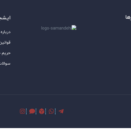
ها
ایشج
درباره 
قوانین
حریم 
سوالات