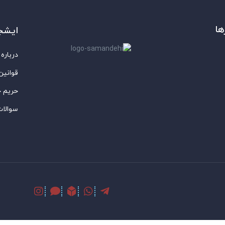
ها
ایشج
درباره 
قوانین
حریم 
سوالات