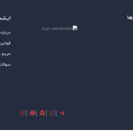
ها
ایشج
درباره 
قوانین
حریم 
سوالات