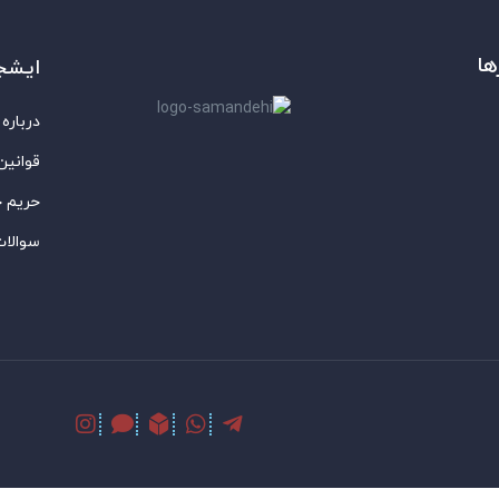
ها
ایشج
درباره 
قوانین
حریم 
سوالات