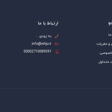
و
ارتباط با ما
ما
به زودی ...
 و مقررات
info@ishju.ir
50002710089591
خصوصی
 متداول