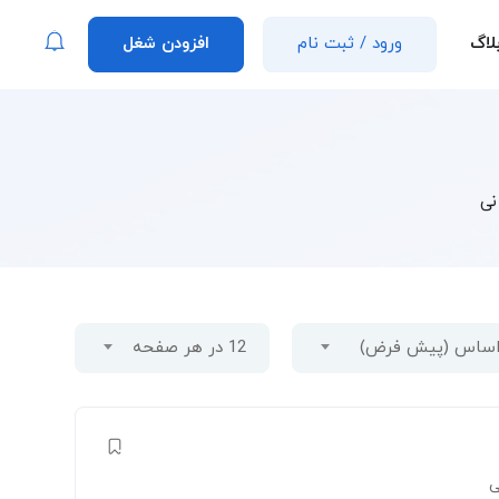
لاگ
ورود
/
ثبت نام
افزودن شغل
نی
 اساس (پیش فرض)
12 در هر صفحه
ی