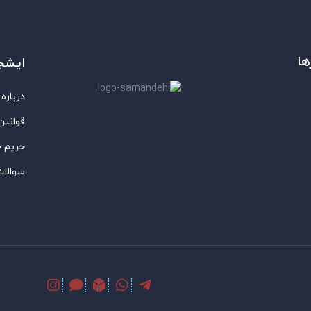
ها
ایشج
درباره 
قوانین
حریم 
سوالات