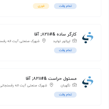
تمام وقت
فوری
کارگر ساده &#۸۲۱۱; آقا
اپراتور تولید
شهرک صنعتی آیت اله رفسن
تمام وقت
مسئول حراست &#۸۲۱۱; آقا
نگهبان
شهرک صنعتی آیت اله رفسنجانی
تمام وقت