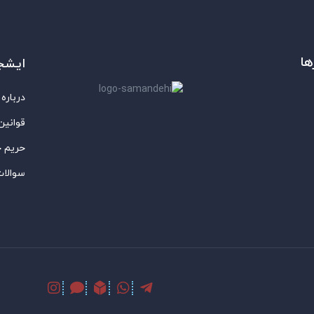
ها
ایشج
درباره 
قوانین
حریم 
سوالات