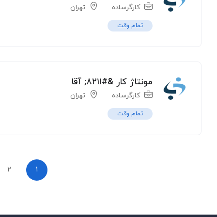
کارگرساده
تهران
تمام وقت
مونتاژ کار &#۸۲۱۱; آقا
کارگرساده
تهران
تمام وقت
۲
۱