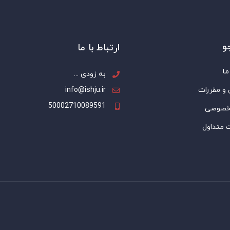
و
ارتباط با ما
ما
به زودی ...
 و مقررات
info@ishju.ir
50002710089591
خصوصی
 متداول