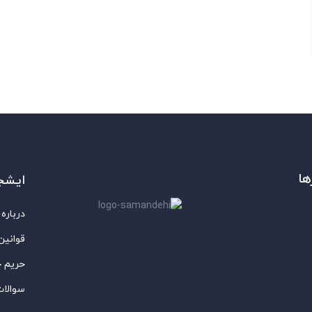
ها
ایشج
درباره 
قوانین
حریم 
سوالات