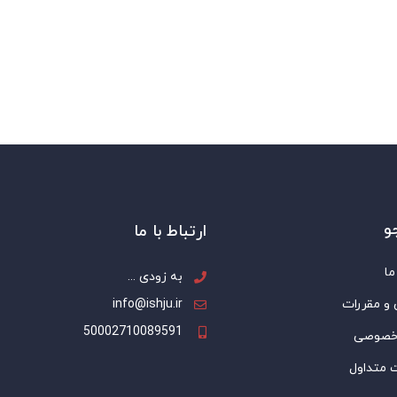
و
ارتباط با ما
ما
به زودی ...
 و مقررات
info@ishju.ir
50002710089591
خصوصی
 متداول